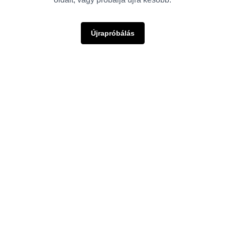
Újrapróbálás