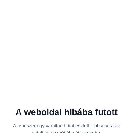
A weboldal hibába futott
A rendszer egy váratlan hibát észlelt. Töltse újra az
oldalt, vagy próbálja újra később.