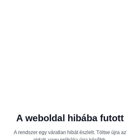
A weboldal hibába futott
A rendszer egy váratlan hibát észlelt. Töltse újra az
oldalt, vagy próbálja újra később.