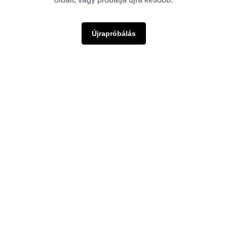
Újrapróbálás