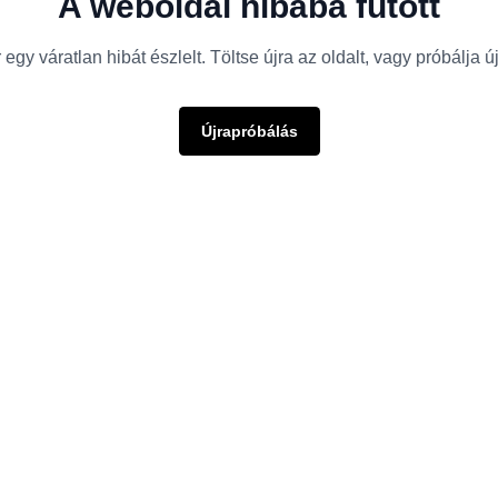
A weboldal hibába futott
egy váratlan hibát észlelt. Töltse újra az oldalt, vagy próbálja 
Újrapróbálás