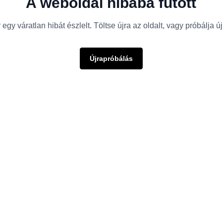
A weboldal hibába futott
egy váratlan hibát észlelt. Töltse újra az oldalt, vagy próbálja 
Újrapróbálás