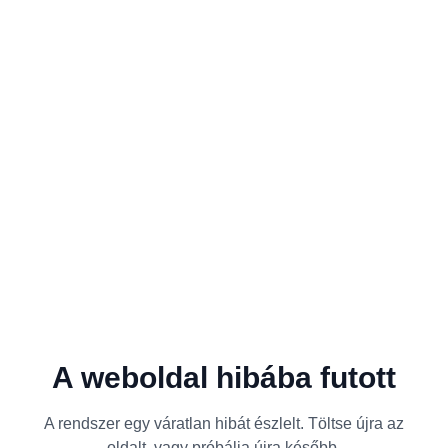
A weboldal hibába futott
A rendszer egy váratlan hibát észlelt. Töltse újra az
oldalt, vagy próbálja újra később.