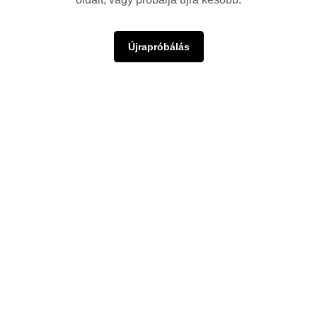
Újrapróbálás