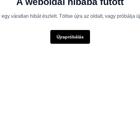
A weboldal hibába futott
egy váratlan hibát észlelt. Töltse újra az oldalt, vagy próbálja 
Újrapróbálás