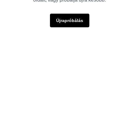
Újrapróbálás