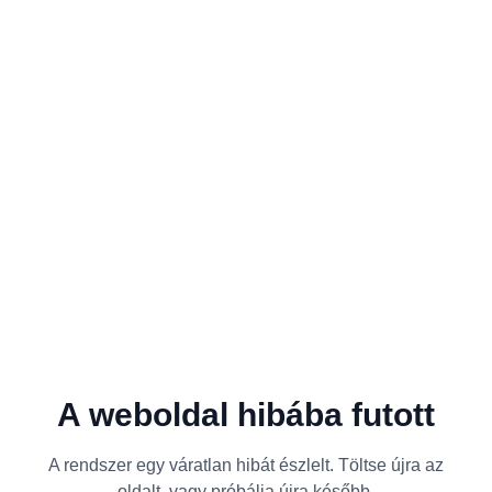
A weboldal hibába futott
A rendszer egy váratlan hibát észlelt. Töltse újra az
oldalt, vagy próbálja újra később.