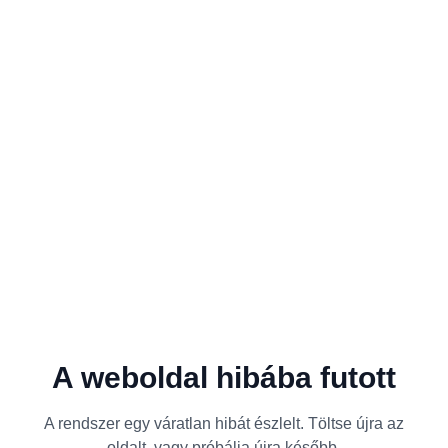
A weboldal hibába futott
A rendszer egy váratlan hibát észlelt. Töltse újra az
oldalt, vagy próbálja újra később.