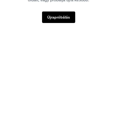
Újrapróbálás