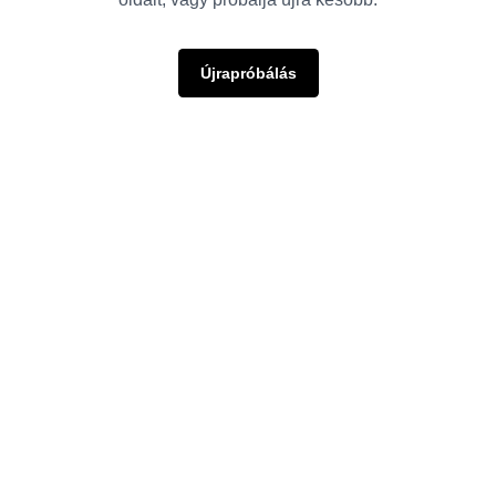
Újrapróbálás