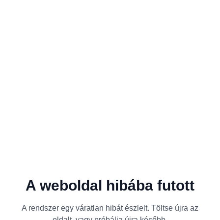
A weboldal hibába futott
A rendszer egy váratlan hibát észlelt. Töltse újra az
oldalt, vagy próbálja újra később.