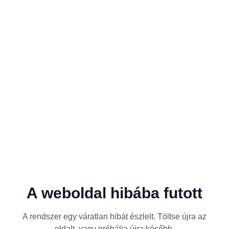
A weboldal hibába futott
A rendszer egy váratlan hibát észlelt. Töltse újra az
oldalt, vagy próbálja újra később.