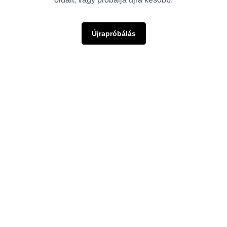
Újrapróbálás