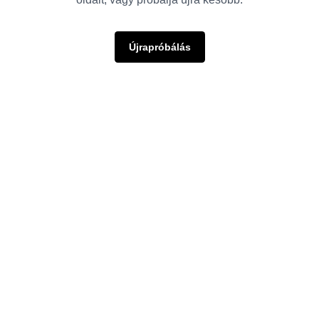
Újrapróbálás