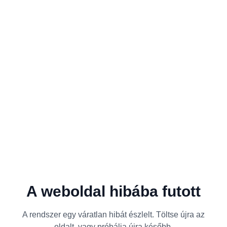
A weboldal hibába futott
A rendszer egy váratlan hibát észlelt. Töltse újra az
oldalt, vagy próbálja újra később.