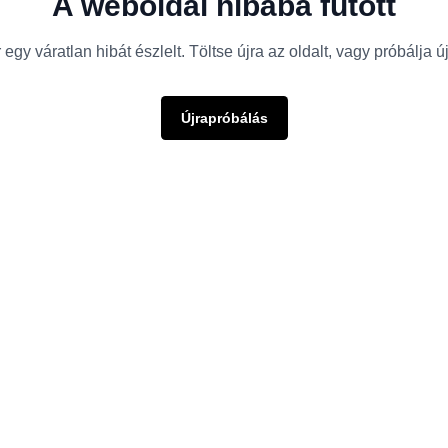
A weboldal hibába futott
egy váratlan hibát észlelt. Töltse újra az oldalt, vagy próbálja 
Újrapróbálás