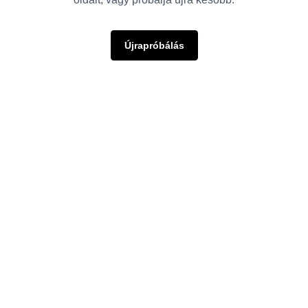
Újrapróbálás