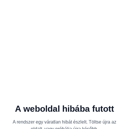
A weboldal hibába futott
A rendszer egy váratlan hibát észlelt. Töltse újra az
oldalt, vagy próbálja újra később.