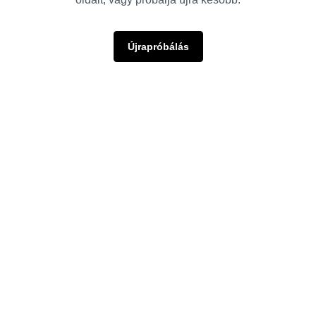
Újrapróbálás