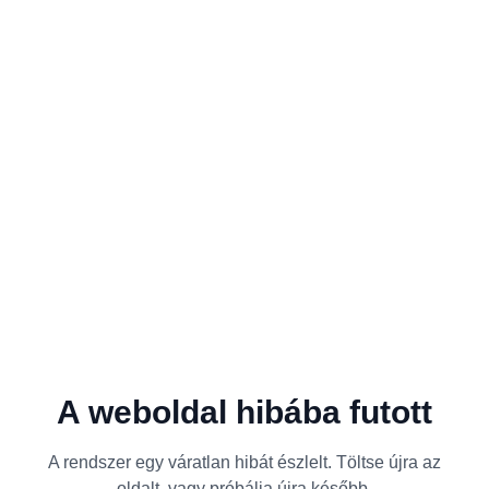
A weboldal hibába futott
A rendszer egy váratlan hibát észlelt. Töltse újra az
oldalt, vagy próbálja újra később.