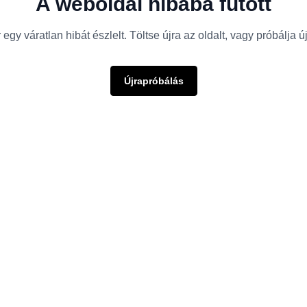
A weboldal hibába futott
egy váratlan hibát észlelt. Töltse újra az oldalt, vagy próbálja 
Újrapróbálás