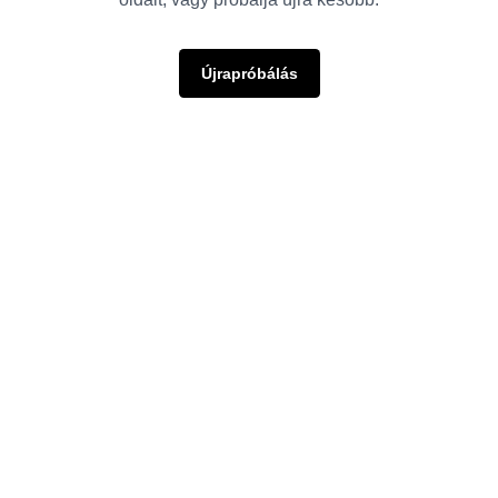
Újrapróbálás