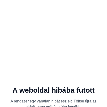
A weboldal hibába futott
A rendszer egy váratlan hibát észlelt. Töltse újra az
oldalt, vagy próbálja újra később.