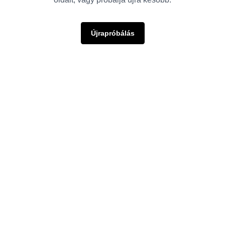
Újrapróbálás