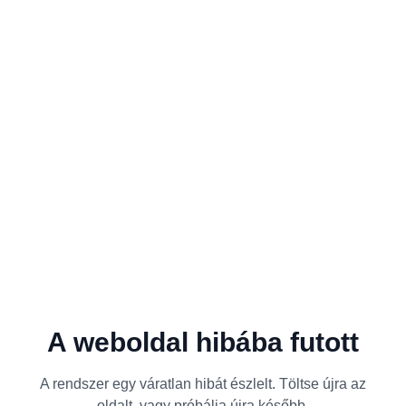
A weboldal hibába futott
A rendszer egy váratlan hibát észlelt. Töltse újra az
oldalt, vagy próbálja újra később.