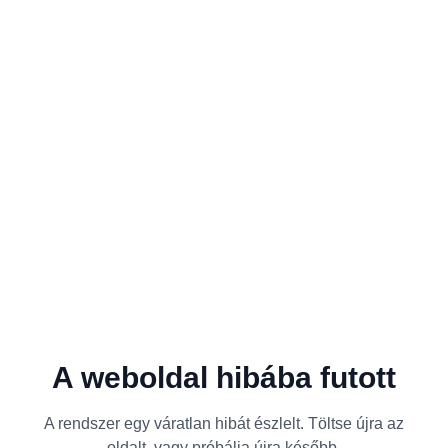
A weboldal hibába futott
A rendszer egy váratlan hibát észlelt. Töltse újra az
oldalt, vagy próbálja újra később.