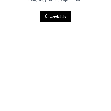
Újrapróbálás