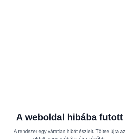
A weboldal hibába futott
A rendszer egy váratlan hibát észlelt. Töltse újra az
oldalt, vagy próbálja újra később.