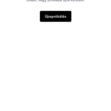
Újrapróbálás