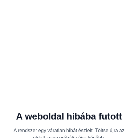
A weboldal hibába futott
A rendszer egy váratlan hibát észlelt. Töltse újra az
oldalt, vagy próbálja újra később.