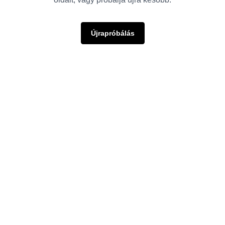
Újrapróbálás