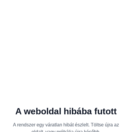
A weboldal hibába futott
A rendszer egy váratlan hibát észlelt. Töltse újra az
oldalt, vagy próbálja újra később.