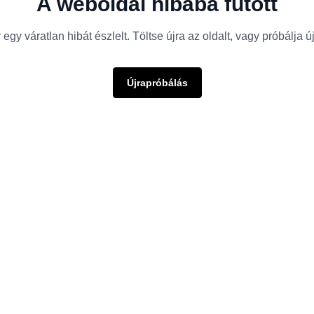
A weboldal hibába futott
egy váratlan hibát észlelt. Töltse újra az oldalt, vagy próbálja 
Újrapróbálás