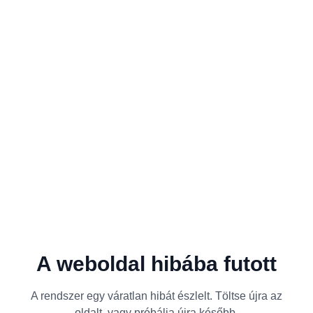
A weboldal hibába futott
A rendszer egy váratlan hibát észlelt. Töltse újra az
oldalt, vagy próbálja újra később.