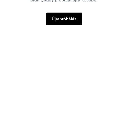
Újrapróbálás