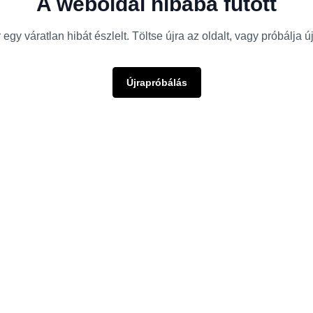
A weboldal hibába futott
egy váratlan hibát észlelt. Töltse újra az oldalt, vagy próbálja 
Újrapróbálás