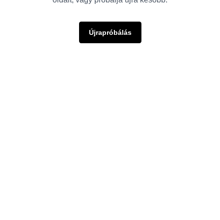
Újrapróbálás