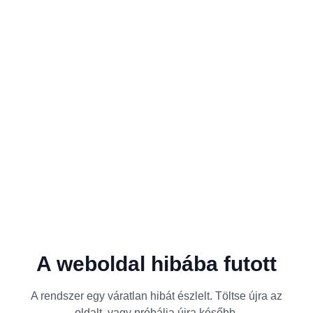
A weboldal hibába futott
A rendszer egy váratlan hibát észlelt. Töltse újra az
oldalt, vagy próbálja újra később.