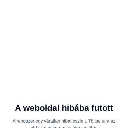
A weboldal hibába futott
A rendszer egy váratlan hibát észlelt. Töltse újra az
oldalt, vagy próbálja újra később.