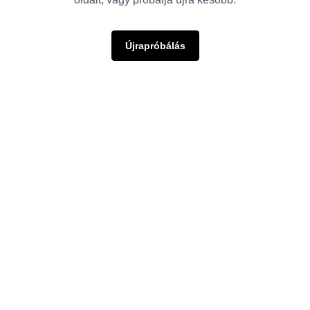
Újrapróbálás