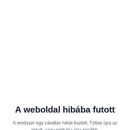
A weboldal hibába futott
A rendszer egy váratlan hibát észlelt. Töltse újra az
oldalt, vagy próbálja újra később.