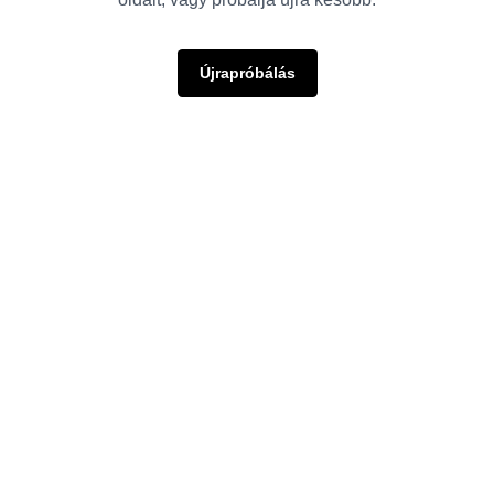
Újrapróbálás