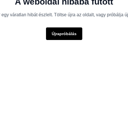
A weboldal hibába futott
egy váratlan hibát észlelt. Töltse újra az oldalt, vagy próbálja 
Újrapróbálás