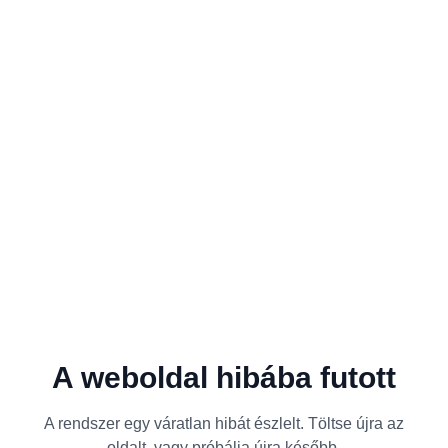
A weboldal hibába futott
A rendszer egy váratlan hibát észlelt. Töltse újra az
oldalt, vagy próbálja újra később.