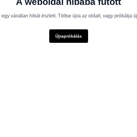
A weboldal hibába futott
egy váratlan hibát észlelt. Töltse újra az oldalt, vagy próbálja 
Újrapróbálás