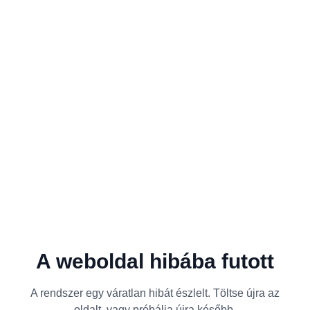
A weboldal hibába futott
A rendszer egy váratlan hibát észlelt. Töltse újra az
oldalt, vagy próbálja újra később.