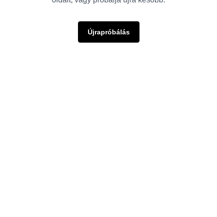
Újrapróbálás