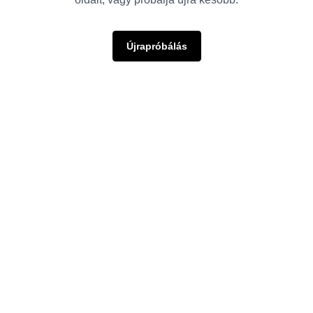
Újrapróbálás