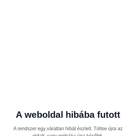
A weboldal hibába futott
A rendszer egy váratlan hibát észlelt. Töltse újra az
oldalt, vagy próbálja újra később.