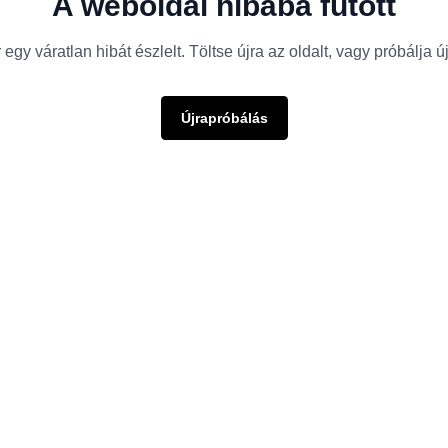
A weboldal hibába futott
egy váratlan hibát észlelt. Töltse újra az oldalt, vagy próbálja 
Újrapróbálás