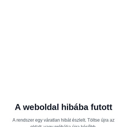
A weboldal hibába futott
A rendszer egy váratlan hibát észlelt. Töltse újra az
oldalt, vagy próbálja újra később.