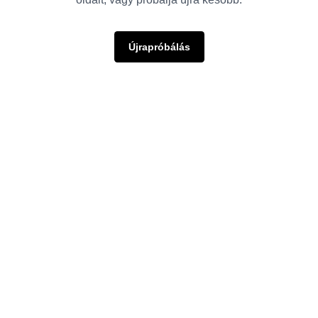
Újrapróbálás