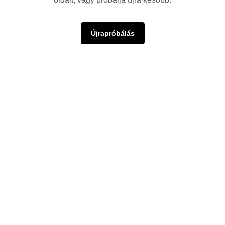
Újrapróbálás