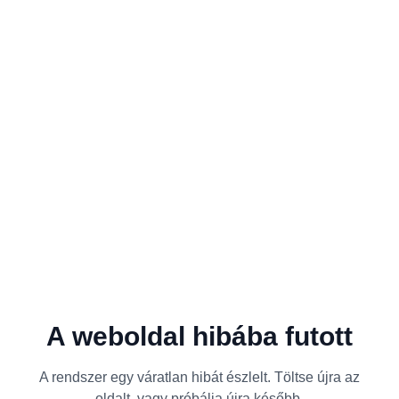
A weboldal hibába futott
A rendszer egy váratlan hibát észlelt. Töltse újra az
oldalt, vagy próbálja újra később.