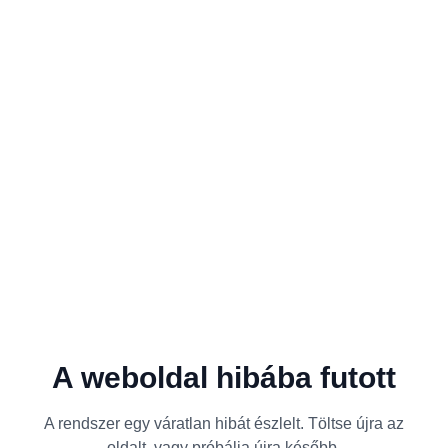
A weboldal hibába futott
A rendszer egy váratlan hibát észlelt. Töltse újra az
oldalt, vagy próbálja újra később.