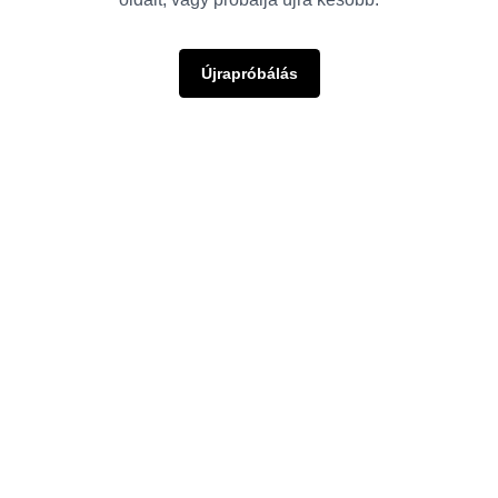
Újrapróbálás