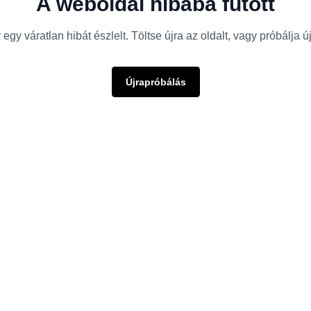
A weboldal hibába futott
egy váratlan hibát észlelt. Töltse újra az oldalt, vagy próbálja 
Újrapróbálás