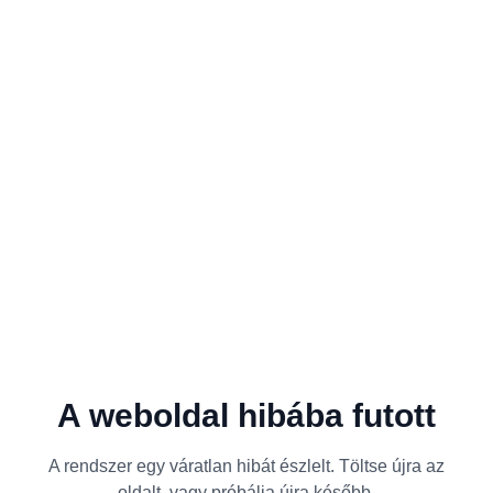
A weboldal hibába futott
A rendszer egy váratlan hibát észlelt. Töltse újra az
oldalt, vagy próbálja újra később.