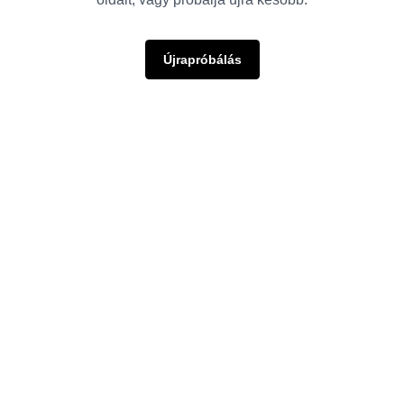
Újrapróbálás