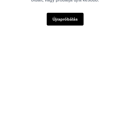
Újrapróbálás