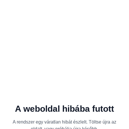
A weboldal hibába futott
A rendszer egy váratlan hibát észlelt. Töltse újra az
oldalt, vagy próbálja újra később.