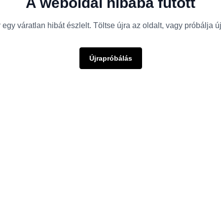
A weboldal hibába futott
egy váratlan hibát észlelt. Töltse újra az oldalt, vagy próbálja 
Újrapróbálás