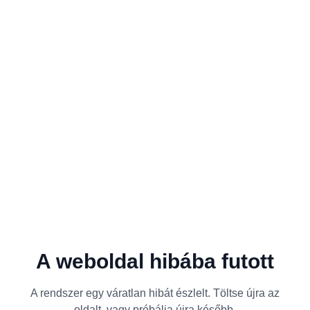
A weboldal hibába futott
A rendszer egy váratlan hibát észlelt. Töltse újra az
oldalt, vagy próbálja újra később.