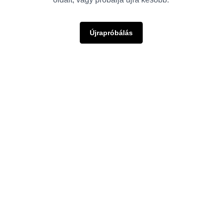
Újrapróbálás