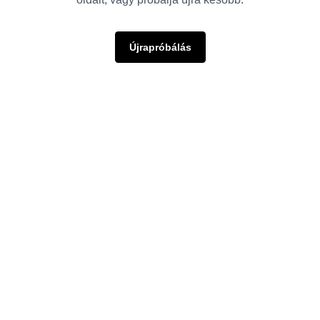
Újrapróbálás