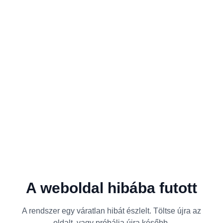
A weboldal hibába futott
A rendszer egy váratlan hibát észlelt. Töltse újra az
oldalt, vagy próbálja újra később.