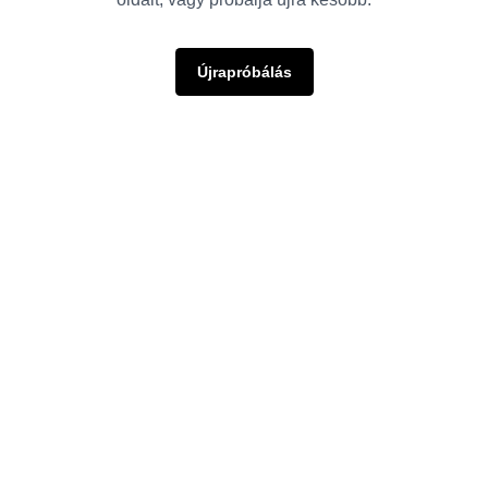
Újrapróbálás