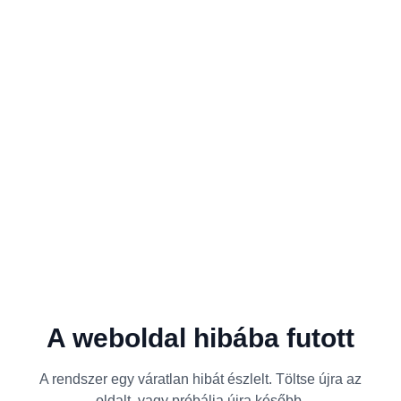
A weboldal hibába futott
A rendszer egy váratlan hibát észlelt. Töltse újra az
oldalt, vagy próbálja újra később.