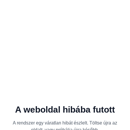
A weboldal hibába futott
A rendszer egy váratlan hibát észlelt. Töltse újra az
oldalt, vagy próbálja újra később.