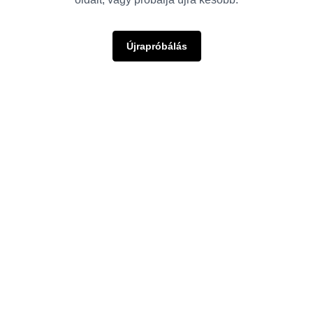
Újrapróbálás