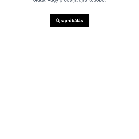
Újrapróbálás