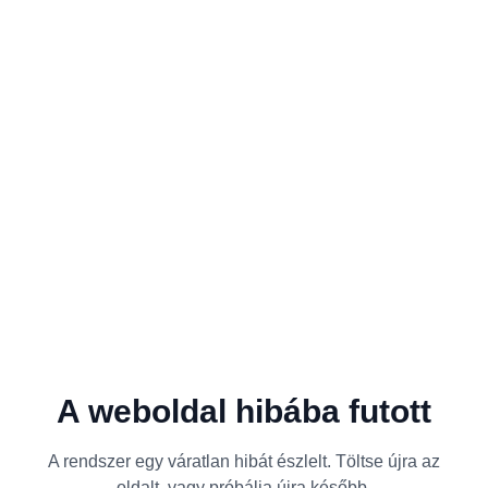
A weboldal hibába futott
A rendszer egy váratlan hibát észlelt. Töltse újra az
oldalt, vagy próbálja újra később.