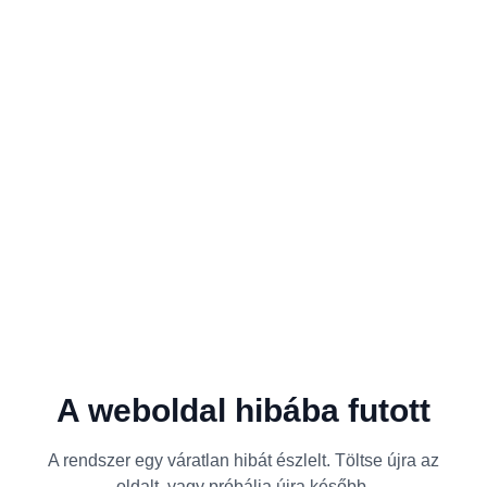
A weboldal hibába futott
A rendszer egy váratlan hibát észlelt. Töltse újra az
oldalt, vagy próbálja újra később.