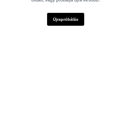
Újrapróbálás