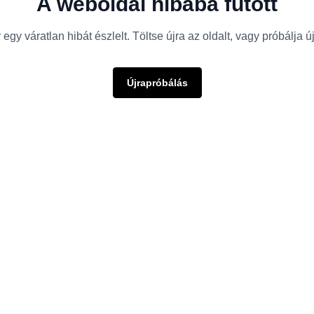
A weboldal hibába futott
egy váratlan hibát észlelt. Töltse újra az oldalt, vagy próbálja 
Újrapróbálás