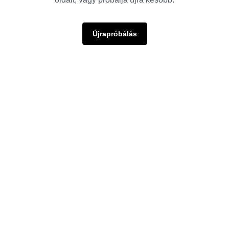
Újrapróbálás