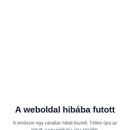
A weboldal hibába futott
A rendszer egy váratlan hibát észlelt. Töltse újra az
oldalt, vagy próbálja újra később.