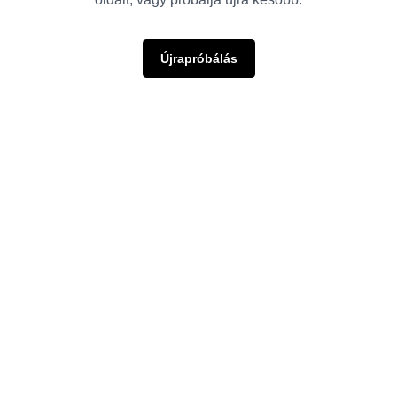
Újrapróbálás