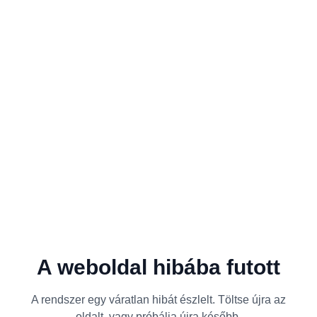
A weboldal hibába futott
A rendszer egy váratlan hibát észlelt. Töltse újra az
oldalt, vagy próbálja újra később.