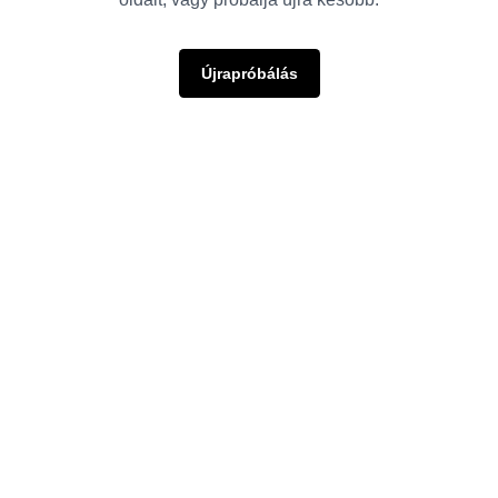
Újrapróbálás