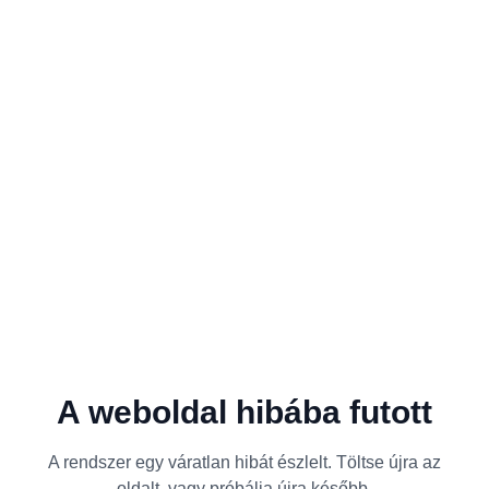
A weboldal hibába futott
A rendszer egy váratlan hibát észlelt. Töltse újra az
oldalt, vagy próbálja újra később.